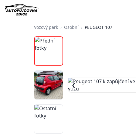
Vozový park
›
Osobní
›
PEUGEOT 107
❮