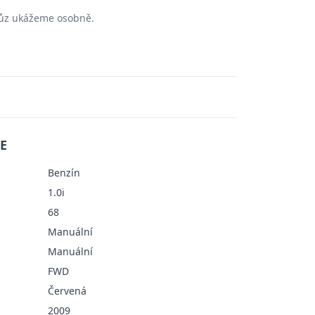
 vůz ukážeme osobně.
E
Benzín
1.0i
68
Manuální
Manuální
FWD
Červená
2009