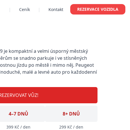
REZERVACE VOZIDLA
|
Ceník
|
Kontakt
09 je kompaktní a velmi úsporný městský
ěrům se snadno parkuje i ve stísněných
rostnou jízdu po městě i mimo něj. Peugeot
 jednoduché, malé a levné auto pro každodenní
REZERVOVAT VŮZ!
4–7 DNŮ
8+ DNŮ
399 Kč / den
299 Kč / den