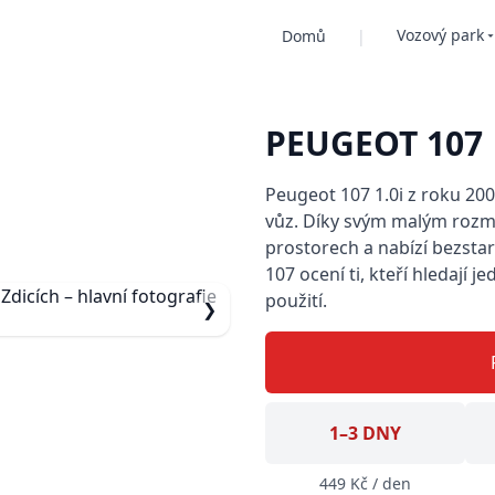
Vozový park
Domů
|
PEUGEOT 107
Peugeot 107 1.0i z roku 20
vůz. Díky svým malým rozm
prostorech a nabízí bezsta
107 ocení ti, kteří hledají
použití.
❯
1–3 DNY
449 Kč / den