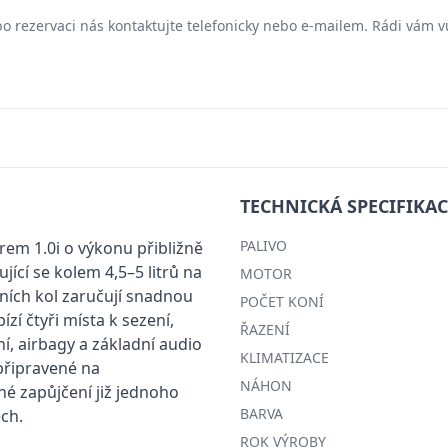
nebo rezervaci nás kontaktujte telefonicky nebo e-mailem. Rádi vám
TECHNICKÁ SPECIFIKAC
PALIVO
em 1.0i o výkonu přibližně
jící se kolem 4,5–5 litrů na
MOTOR
ích kol zaručují snadnou
POČET KONÍ
zí čtyři místa k sezení,
ŘAZENÍ
ní, airbagy a základní audio
KLIMATIZACE
 připravené na
NÁHON
 zapůjčení již jednoho
BARVA
ch.
ROK VÝROBY