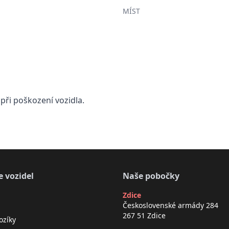
MÍST
 při poškození vozidla.
e vozidel
Naše pobočky
Zdice
Československé armády 284
267 51 Zdice
ozíky