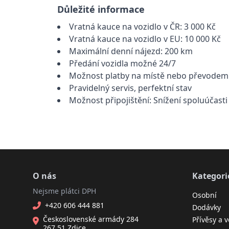
Důležité informace
Vratná kauce na vozidlo v ČR: 3 000 Kč
Vratná kauce na vozidlo v EU: 10 000 Kč
Maximální denní nájezd: 200 km
Předání vozidla možné 24/7
Možnost platby na místě nebo převodem
Pravidelný servis, perfektní stav
Možnost připojištění: Snížení spoluúčasti
O nás
Kategori
Nejsme plátci DPH
Osobní
+420 606 444 881
Dodávky
Československé armády 284
Přívěsy a v
267 51 Zdice